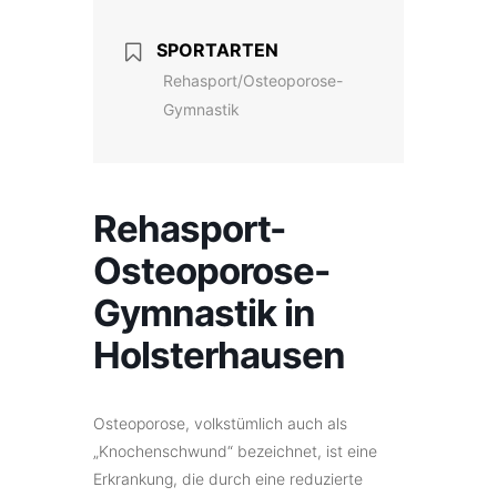
SPORTARTEN
Rehasport/Osteoporose-
Gymnastik
Rehasport-
Osteoporose-
Gymnastik in
Holsterhausen
Osteoporose, volkstümlich auch als
„Knochenschwund“ bezeichnet, ist eine
Erkrankung, die durch eine reduzierte