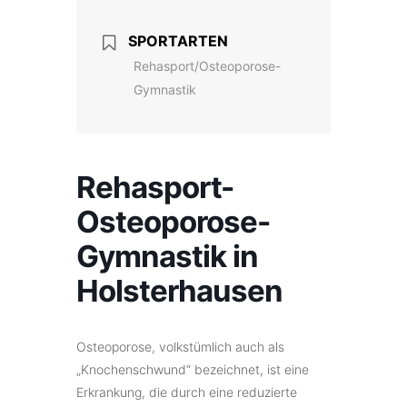
SPORTARTEN
Rehasport/Osteoporose-
Gymnastik
Rehasport-
Osteoporose-
Gymnastik in
Holsterhausen
Osteoporose, volkstümlich auch als
„Knochenschwund“ bezeichnet, ist eine
Erkrankung, die durch eine reduzierte